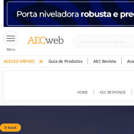
Busque
Menu
cimento,
»
tinta,
ACESSO RÁPIDO
Guia de Produtos
AEC Revista
Ac
etc
HOME
AEC RESPONDE
E-book