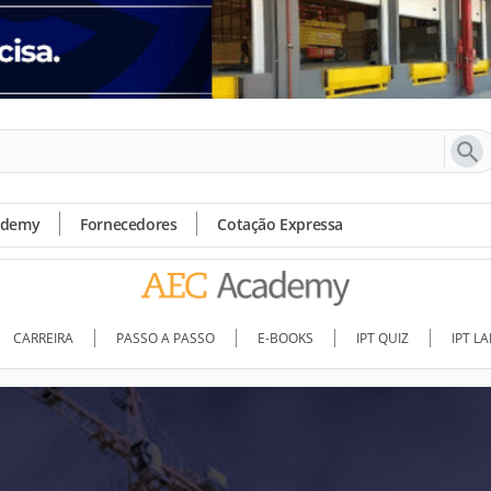
ademy
Fornecedores
Cotação Expressa
CARREIRA
PASSO A PASSO
E-BOOKS
IPT QUIZ
IPT L