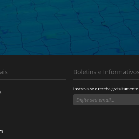
ais
Boletins e Informativo
Inscreva-se e receba gratuitamente
k
am