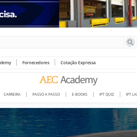
ademy
Fornecedores
Cotação Expressa
CARREIRA
PASSO A PASSO
E-BOOKS
IPT QUIZ
IPT L