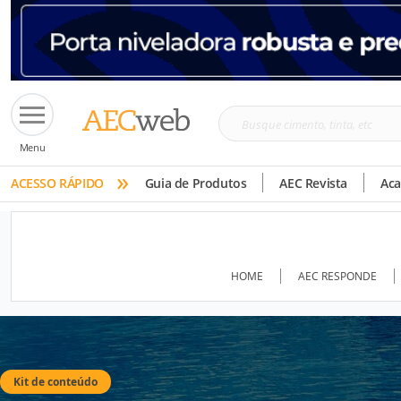
Busque
Menu
cimento,
»
tinta,
ACESSO RÁPIDO
Guia de Produtos
AEC Revista
Ac
etc
HOME
AEC RESPONDE
Kit de conteúdo