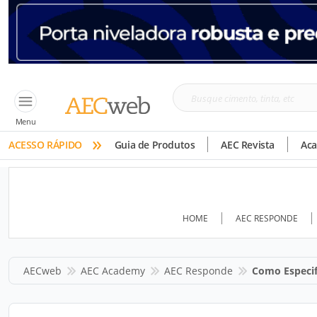
Busque
cimento,
Menu
»
tinta,
ACESSO RÁPIDO
Guia de Produtos
AEC Revista
Ac
etc
HOME
AEC RESPONDE
AECweb
AEC Academy
AEC Responde
Como Especif