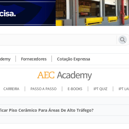
ademy
Fornecedores
Cotação Expressa
CARREIRA
PASSO A PASSO
E-BOOKS
IPT QUIZ
IPT L
icar Piso Cerâmico Para Áreas De Alto Tráfego?