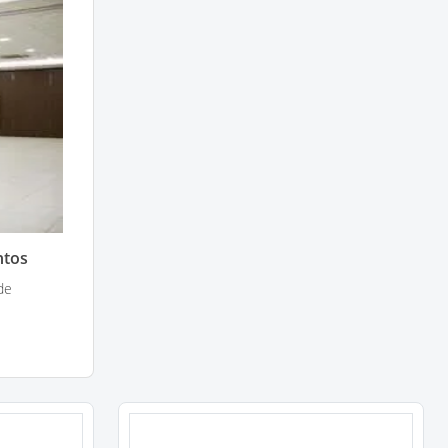
ntos
de