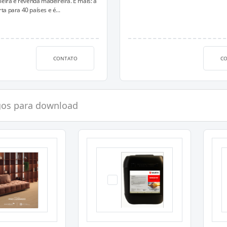
leira e revenda madeireira. E mais: a
a para 40 países e é...
CONTATO
C
gos para download