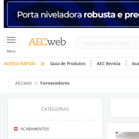
Busque
Menu
cimento,
»
tinta,
ACESSO RÁPIDO
Guia de Produtos
AEC Revista
Ac
etc
AECweb
Fornecedores
CATEGORIAS
ACABAMENTOS