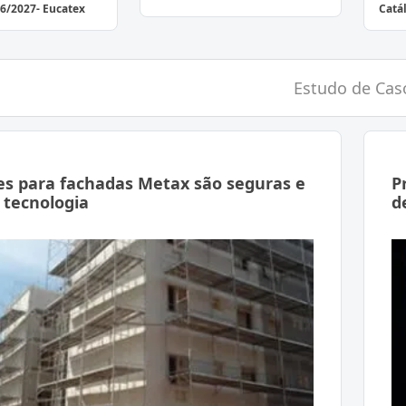
6/2027- Eucatex
Catá
Estudo de Cas
es para fachadas Metax são seguras e
P
 tecnologia
d