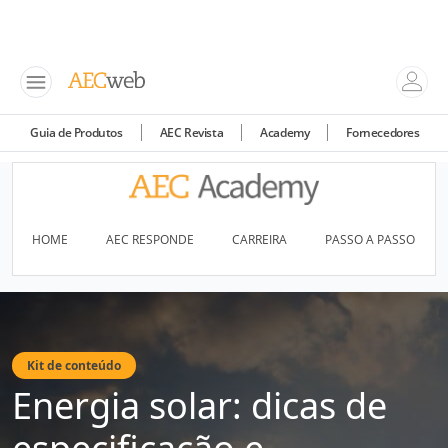
Guia de Produtos
AEC Revista
Academy
Fornecedores
HOME
AEC RESPONDE
CARREIRA
PASSO A PASSO
Kit de conteúdo
Energia solar: dicas de