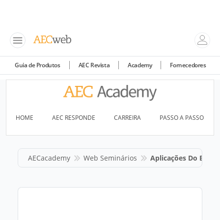
Guia de Produtos
AEC Revista
Academy
Fornecedores
HOME
AEC RESPONDE
CARREIRA
PASSO A PASSO
AECacademy
Web Seminários
Aplicações Do EPS N