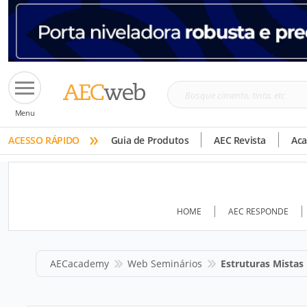
Busque
Menu
cimento,
»
tinta,
ACESSO RÁPIDO
Guia de Produtos
AEC Revista
Ac
etc
HOME
AEC RESPONDE
AECacademy
Web Seminários
Estruturas Mistas