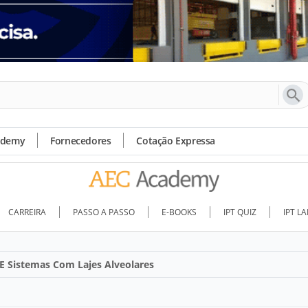
ademy
Fornecedores
Cotação Expressa
CARREIRA
PASSO A PASSO
E-BOOKS
IPT QUIZ
IPT L
 E Sistemas Com Lajes Alveolares