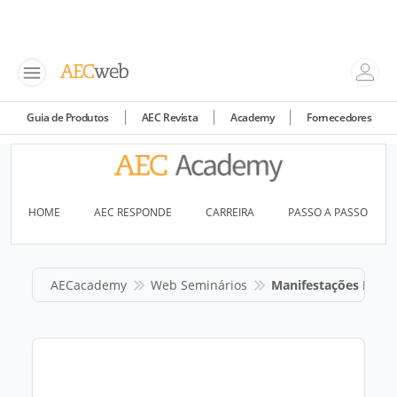
Guia de Produtos
AEC Revista
Academy
Fornecedores
HOME
AEC RESPONDE
CARREIRA
PASSO A PASSO
AECacademy
Web Seminários
Manifestações Patol