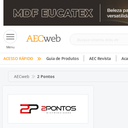
Busque
Menu
cimento,
»
tinta,
ACESSO RÁPIDO
Guia de Produtos
AEC Revista
Ac
etc
AECweb
2 Pontos