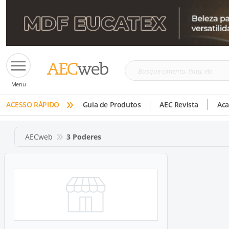
Busque
Menu
cimento,
»
tinta,
ACESSO RÁPIDO
Guia de Produtos
AEC Revista
Ac
etc
AECweb
3 Poderes