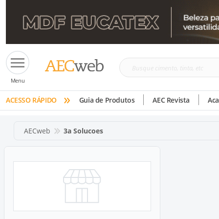
Busque
Menu
cimento,
»
tinta,
ACESSO RÁPIDO
Guia de Produtos
AEC Revista
Ac
etc
AECweb
3a Solucoes