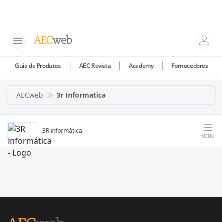
Guia de Produtos
AEC Revista
Academy
Fornecedores
AECweb
3r Informatica
3R informática
MENU