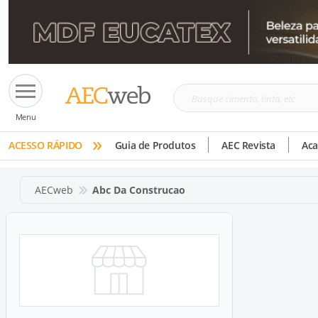
Busque
Menu
cimento,
»
tinta,
ACESSO RÁPIDO
Guia de Produtos
AEC Revista
Ac
etc
AECweb
Abc Da Construcao