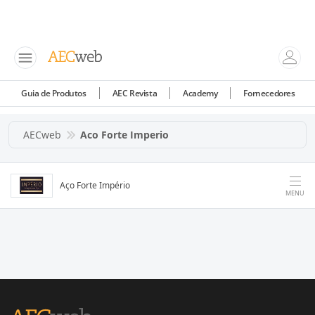
Guia de Produtos
AEC Revista
Academy
Fornecedores
AECweb
Aco Forte Imperio
Aço Forte Império
MENU