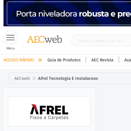
Busque
Menu
cimento,
»
tinta,
ACESSO RÁPIDO
Guia de Produtos
AEC Revista
Ac
etc
AECweb
Afrel Tecnologia E Instalacoes