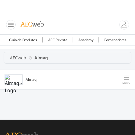
Guia de Produtos
AEC Revista
Academy
Fornecedores
AECweb
Almaq
Almaq
MENU