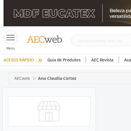
Busque
Menu
cimento,
»
tinta,
ACESSO RÁPIDO
Guia de Produtos
AEC Revista
Ac
etc
AECweb
Ana Claudia Cortez