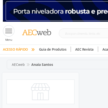
Busque
Menu
cimento,
»
tinta,
ACESSO RÁPIDO
Guia de Produtos
AEC Revista
Ac
etc
AECweb
Anaia Santos