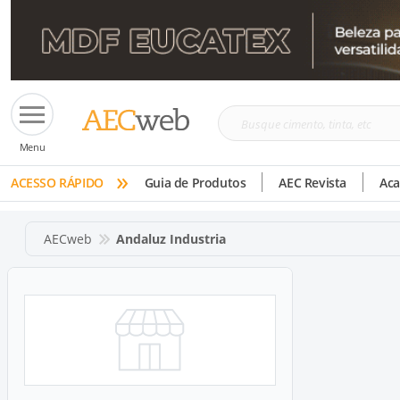
Busque
Menu
cimento,
»
tinta,
ACESSO RÁPIDO
Guia de Produtos
AEC Revista
Ac
etc
AECweb
Andaluz Industria