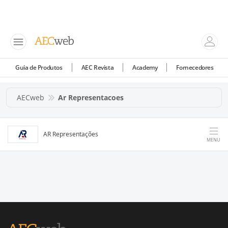
Guia de Produtos
AEC Revista
Academy
Fornecedores
AECweb
Ar Representacoes
AR Representações
MENU