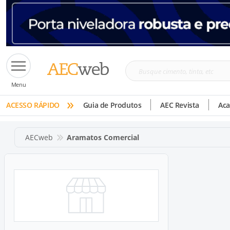
Busque
Menu
cimento,
»
tinta,
ACESSO RÁPIDO
Guia de Produtos
AEC Revista
Ac
etc
AECweb
Aramatos Comercial