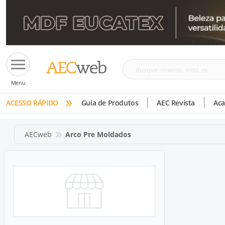
Busque
Menu
cimento,
»
tinta,
ACESSO RÁPIDO
Guia de Produtos
AEC Revista
Ac
etc
AECweb
Arco Pre Moldados