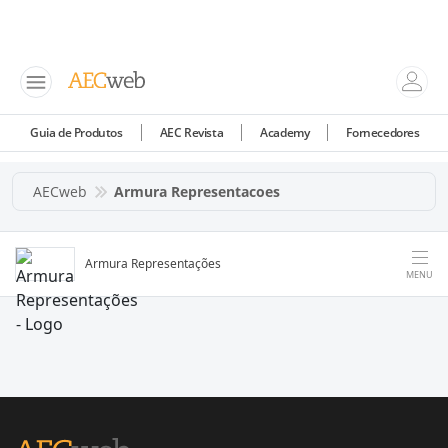
Guia de Produtos
AEC Revista
Academy
Fornecedores
AECweb
Armura Representacoes
Armura Representações
MENU