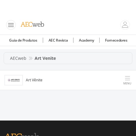
Guia de Produtos
AEC Revista
Academy
Fornecedores
AECweb
Art Venite
Art Vênite
MENU