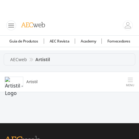
Guia de Produtos
AEC Revista
Academy
Fornecedores
AECweb
Artistil
Artistil
MENU