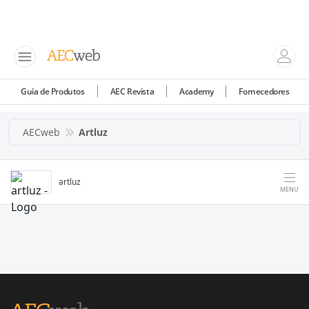
Guia de Produtos
AEC Revista
Academy
Fornecedores
AECweb
Artluz
artluz
MENU