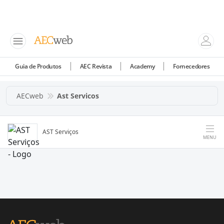
Guia de Produtos
AEC Revista
Academy
Fornecedores
AECweb
Ast Servicos
AST Serviços
MENU