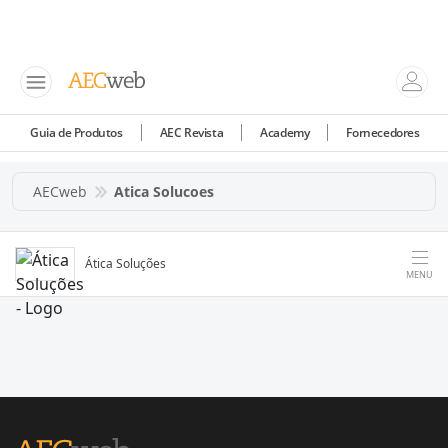
Guia de Produtos
AEC Revista
Academy
Fornecedores
AECweb
Atica Solucoes
Ática Soluções
MENU