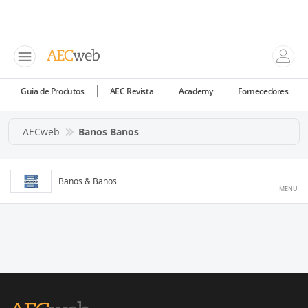
Guia de Produtos
AEC Revista
Academy
Fornecedores
AECweb
Banos Banos
Banos & Banos
MENU