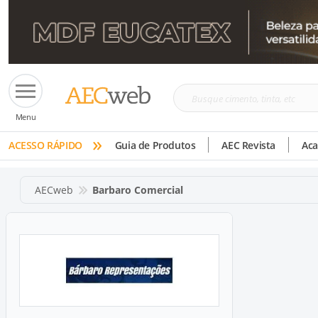
Busque
Menu
cimento,
»
tinta,
ACESSO RÁPIDO
Guia de Produtos
AEC Revista
Ac
etc
AECweb
Barbaro Comercial