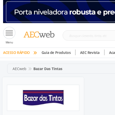
Busque
Menu
cimento,
»
tinta,
ACESSO RÁPIDO
Guia de Produtos
AEC Revista
Ac
etc
AECweb
Bazar Das Tintas