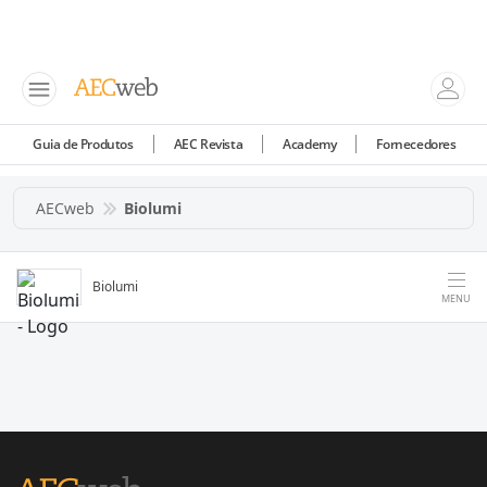
Guia de Produtos
AEC Revista
Academy
Fornecedores
AECweb
Biolumi
Biolumi
MENU