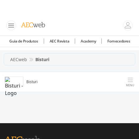
Guia de Produtos
AEC Revista
Academy
Fornecedores
AECweb
Bisturi
Bisturi
MENU