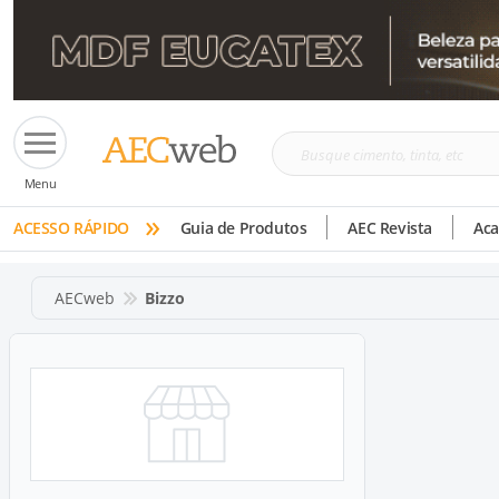
Busque
Menu
cimento,
»
tinta,
ACESSO RÁPIDO
Guia de Produtos
AEC Revista
Ac
etc
AECweb
Bizzo