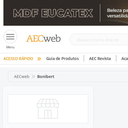
Busque
Menu
cimento,
»
tinta,
ACESSO RÁPIDO
Guia de Produtos
AEC Revista
Ac
etc
AECweb
Bonibert