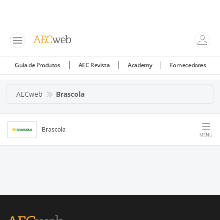
Guia de Produtos
AEC Revista
Academy
Fornecedores
AECweb
Brascola
Brascola
MENU