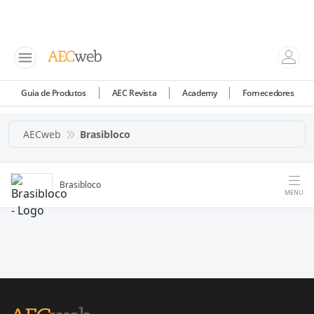
Guia de Produtos
AEC Revista
Academy
Fornecedores
AECweb
Brasibloco
Brasibloco
MENU