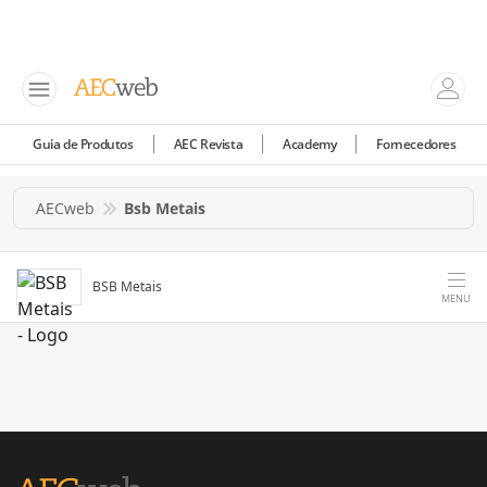
Guia de Produtos
AEC Revista
Academy
Fornecedores
AECweb
Bsb Metais
BSB Metais
MENU