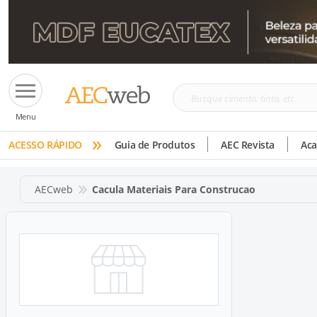
Busque
Menu
cimento,
»
tinta,
ACESSO RÁPIDO
Guia de Produtos
AEC Revista
Ac
etc
AECweb
Cacula Materiais Para Construcao