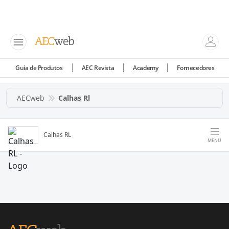
Guia de Produtos
AEC Revista
Academy
Fornecedores
AECweb
Calhas Rl
Calhas RL
MENU