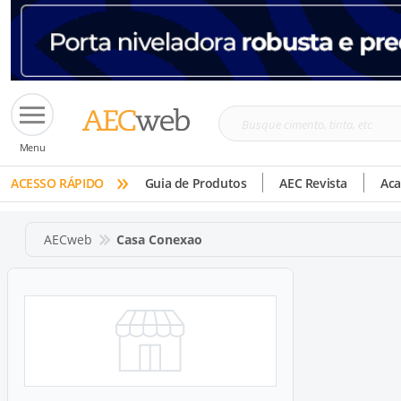
Busque
Menu
cimento,
»
tinta,
ACESSO RÁPIDO
Guia de Produtos
AEC Revista
Ac
etc
AECweb
Casa Conexao