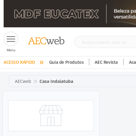
Busque
Menu
cimento,
»
tinta,
ACESSO RÁPIDO
Guia de Produtos
AEC Revista
Ac
etc
AECweb
Casa Indaiatuba