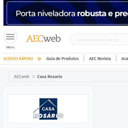
Busque
Menu
cimento,
»
tinta,
ACESSO RÁPIDO
Guia de Produtos
AEC Revista
Ac
etc
AECweb
Casa Rosario