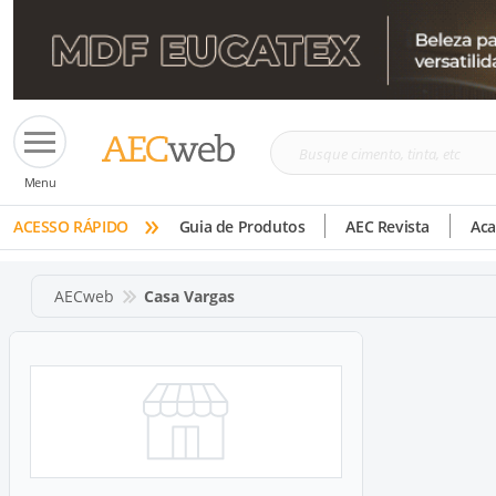
Busque
Menu
cimento,
»
tinta,
ACESSO RÁPIDO
Guia de Produtos
AEC Revista
Ac
etc
AECweb
Casa Vargas