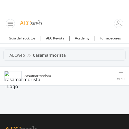
Guia de Produtos
AEC Revista
Academy
Fornecedores
AECweb
Casamarmorista
casamarmorista
MENU