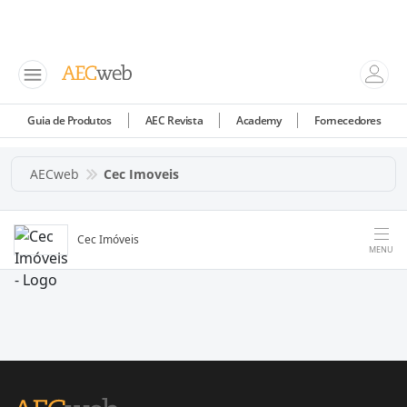
Guia de Produtos
AEC Revista
Academy
Fornecedores
AECweb
Cec Imoveis
Cec Imóveis
MENU