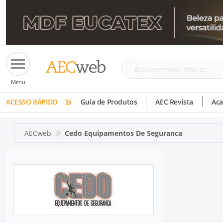
Busque
Menu
cimento,
»
tinta,
ACESSO RÁPIDO
Guia de Produtos
AEC Revista
Ac
etc
AECweb
Cedo Equipamentos De Seguranca