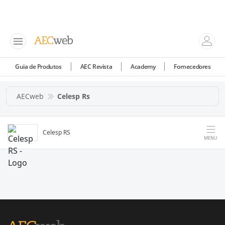
Guia de Produtos
AEC Revista
Academy
Fornecedores
AECweb
Celesp Rs
Celesp RS
MENU