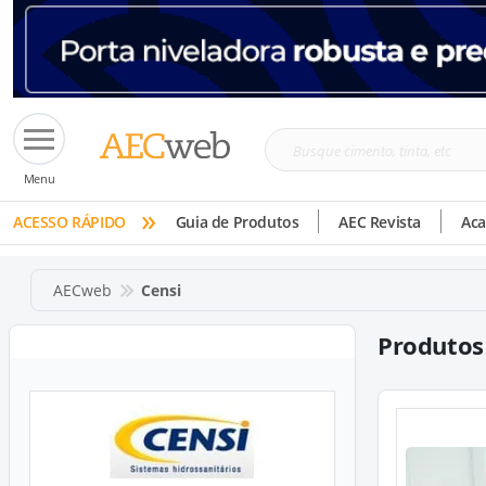
Busque
Menu
cimento,
»
tinta,
ACESSO RÁPIDO
Guia de Produtos
AEC Revista
Ac
etc
AECweb
Censi
Produtos