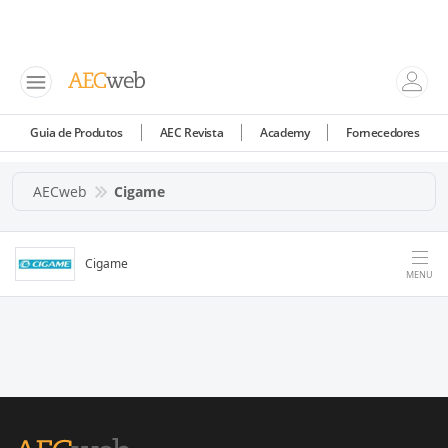
Guia de Produtos
AEC Revista
Academy
Fornecedores
AECweb
Cigame
Cigame
MENU